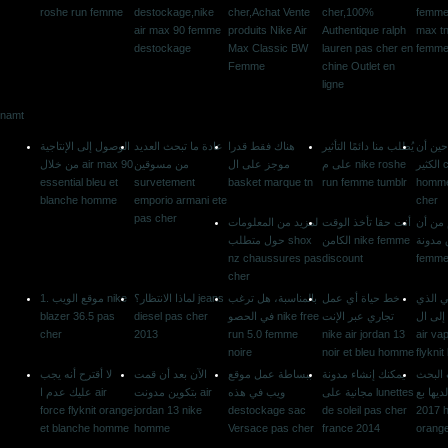
roshe run femme
destockage,nike
cher,Achat Vente
cher,100%
femme,
air max 90 femme
produits Nike Air
Authentique ralph
max t
destockage
Max Classic BW
lauren pas cher en
femm
Femme
chine Outlet en
ligne
namt
حين أن
يُطلب منا دائمًا التأثير
هناك فقط قدرا
عادة ما تبحث العديد
الوصول إلى الإنتاجية
الكثير chaussures
على م nike roshe
موجز على ال
من مسوقين
من خلال air max 90
essential bleu et
survetement
basket marque tn
run femme tumblr
homme
blanche homme
emporio armani ete
cher
pas cher
 من أن
أنت حقا تأخذ الوقت
لمزيد من المعلومات
طلاق مدونة
الكامن nike femme
حول متطلب shox
nz chaussures pas
discount
femme
cher
ي الذي
خط حياة أي عمل
بالمناسبة، هل ترغب
لماذا الانتظار؟ jeans
1. موقع الويب nike
blazer 36.5 pas
diesel pas cher
في الحصو nike free
تجاري عبر الإنت
تاج إلى ال
cher
2013
run 5.0 femme
nike air jordan 13
air va
noire
noir et bleu homme
flyknit
البحث
يمكنك إنشاء مدونة
ببساطة عمل موقع
الآن بعد أن قمت
لا أقترح أنه يجب
لديها بع air max
مجانية على lunettes
ويب في هذه
بتكوين مدونت air
عليك عدم ا air
force flyknit orange
jordan 13 nike
destockage sac
de soleil pas cher
2017 
et blanche homme
homme
Versace pas cher
france 2014
orange