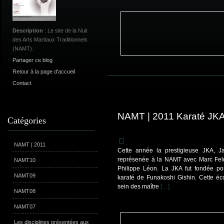
Description
: Le site de la Nuit
des Arts Martiaux Traditionnels
(NAMT).
Partager ce blog
Retour à la page d'accueil
Contact
NAMT | 2011 Karaté JK
Catégories
NAMT | 2011
Cette année la prestigieuse JKA, Ja
représenée à la NAMT avec Marc Feld
NAMT10
Philippe Léon. La JKA fut fondée po
NAMT09
karaté de Funakoshi Gishin. Cette éc
sein des maître
[…]
NAMT08
NAMT07
Les disciplines présentées aux