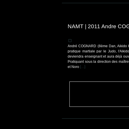
NAMT | 2011 Andre C
André COGNARD (8ème Dan, Aikido Ko
pratique martiale par le Judo, l'Aikid
deviendra enseignant et aura déjà ouve
Pratiquant sous la direction des maît
et Noro
[…]