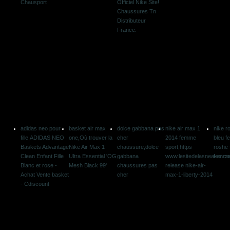
Chausport
Officiel Nike Site!
Chaussures Tn
Distributeur
France.
adidas neo pour
basket air max
dolce gabbana pas
nike air max 1
nike ro
fille,ADIDAS NEO
one,Où trouver la
cher
2014 femme
bleu f
Baskets Advantage
Nike Air Max 1
chaussure,dolce
sport,https
roshe f
Clean Enfant Fille
Ultra Essential 'OG
gabbana
www.lesitedelasneaker.c
femm
Blanc et rose -
Mesh Black 99'
chaussures pas
release nike-air-
Achat Vente basket
cher
max-1-liberty-2014
- Cdiscount