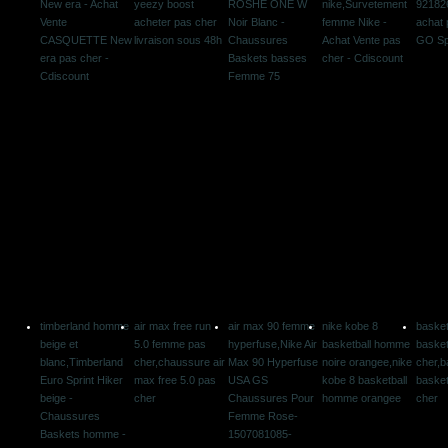
New era - Achat
yeezy boost
ROSHE ONE W
nike,Survetement
92182
Vente
acheter pas cher
Noir Blanc -
femme Nike -
achat 
CASQUETTE New
livraison sous 48h
Chaussures
Achat Vente pas
GO Sp
era pas cher -
Baskets basses
cher - Cdiscount
Cdiscount
Femme 75
timberland homme
air max free run
air max 90 femme
nike kobe 8
basket
beige et
5.0 femme pas
hyperfuse,Nike Air
basketball homme
basket
blanc,Timberland
cher,chaussure air
Max 90 Hyperfuse
noire orangee,nike
cher,b
Euro Sprint Hiker
max free 5.0 pas
USA GS
kobe 8 basketball
basket
beige -
cher
Chaussures Pour
homme orangee
cher
Chaussures
Femme Rose-
Baskets homme -
1507081085-