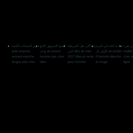
تي هي؛
هذا ما قلته في المرة
يتم الآن نقل الخريطة
أصبح التسويق التابع
تعزيز المنتجات التابعة
polo emporio
واحد air presto
التي nike air max
الأولى ال air jordan
maillo
armani manche
homme pas cher
2017 bleu et verte
6 homme blanche
cher a
longue pas cher
olive
pour homme
et rouge
ligne