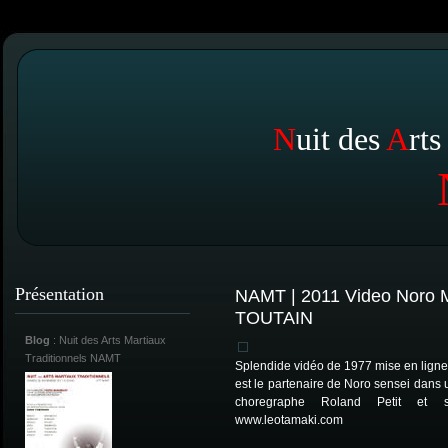
N
uit des
A
rt
Présentation
NAMT | 2011 Video Noro
TOUTAIN
Blog
: Nuit des Arts Martiaux
Traditionnels NAMT
Splendide vidéo de 1977 mise en ligne 
est le partenaire de Noro sensei dans 
choregraphe Roland Petit et s
www.leotamaki.com