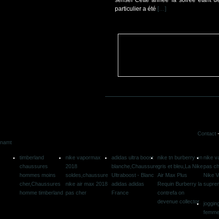
senseï Cette année la soirée étant 
particulier a été
[…]
Contact
namt
timberland
nike vapormax
adidas ultra boost
nike tn burberry en
nike v
chaussures
2018
blanche,Chaussure
gris et bleu,La Nike
pas ch
hommes moins
soldes,chaussure
Ultraboost - Blanc
Air Max Plus
Nike V
cher,Chaussures
nike air max 2018
adidas adidas
Requin Burberry la
supre
homme timberland
pas cher
France
contrefa on
devenue collector
joggin
femme