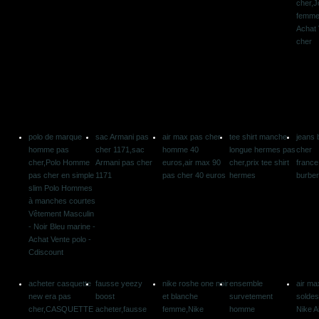
cher,J
femme
Achat 
cher
polo de marque
sac Armani pas
air max pas cher
tee shirt manche
jeans 
homme pas
cher 1171,sac
homme 40
longue hermes pas
cher
cher,Polo Homme
Armani pas cher
euros,air max 90
cher,prix tee shirt
france
pas cher en simple
1171
pas cher 40 euros
hermes
burber
slim Polo Hommes
à manches courtes
Vêtement Masculin
- Noir Bleu marine -
Achat Vente polo -
Cdiscount
acheter casquette
fausse yeezy
nike roshe one noir
ensemble
air m
new era pas
boost
et blanche
survetement
soldes
cher,CASQUETTE
acheter,fausse
femme,Nike
homme
Nike A