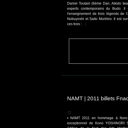
Daniel Toutain (6ème Dan, Aikido Iwa
experts contemporains du Budo. Il e
l'enseignement de trois légends de l
Nobuyoshi et Saito Morihiro. Il est su
ces trois
[…]
NAMT | 2011 billets Fna
• NAMT 2011 en hommage à Noro 
exceptionnel de Kono YOSHINORI Se