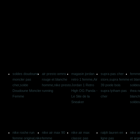
soldes doudoune
air presto wmns
magasin jordan
supra pas cher
femme 
moncler pas
rouge et blanche
retro 1 femme,Air
store,supra femme
et bl
cher,solde
homme,nike presto
Jordan 1 Retro
39 poele bois
soldes
Doudoune Moncler
running
High OG Panda -
supra lytham pas
thea no
Femme
Le Site de la
cher
blanc
Sneaker
soldes
nike roshe run
nike air max 90
nike air max
ralph lauren en
nike a
femme original,nike
femme
classic pas
ligne pas
et ar